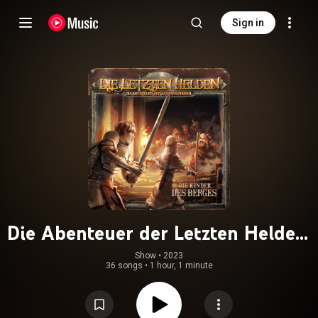
Sign in
Die Abenteuer der Letzten Helden,
Folge 5: Die Kinder des Berges
Show
 • 
2023
36 songs
•
1 hour, 1 minute