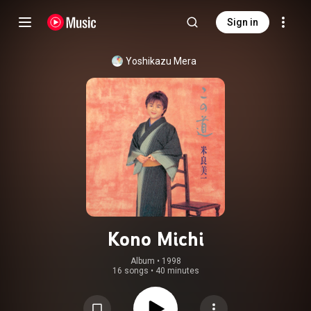
Sign in
Yoshikazu Mera
Kono Michi
Album
 • 
1998
16 songs
•
40 minutes