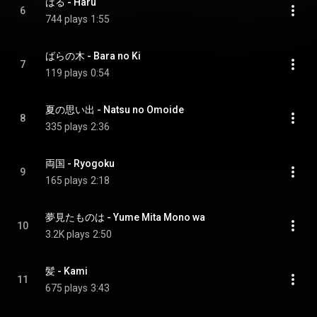
はる - Haru
6
744 plays
1:55
ばらの木 - Bara no Ki
7
119 plays
0:54
夏の思い出 - Natsu no Omoide
8
335 plays
2:36
両国 - Ryogoku
9
165 plays
2:18
夢見たものは - Yume Mita Mono wa
10
3.2K plays
2:50
髪 - Kami
11
675 plays
3:43