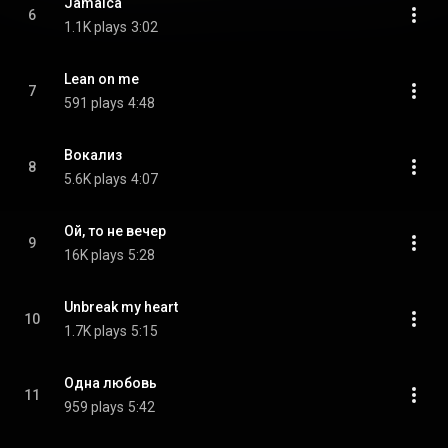
Jamaica
6
1.1K plays
3:02
Lean on me
7
591 plays
4:48
Вокализ
8
5.6K plays
4:07
Ой, то не вечер
9
16K plays
5:28
Unbreak my heart
10
1.7K plays
5:15
Одна любовь
11
959 plays
5:42