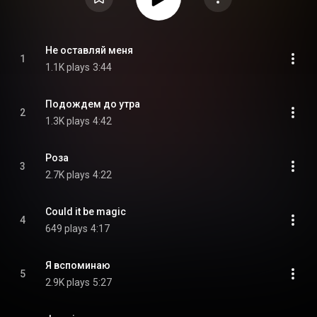
Не оставляй меня
1
1.1K plays
3:44
Подождем до утра
2
1.3K plays
4:42
Роза
3
2.7K plays
4:22
Could it be magic
4
649 plays
4:17
Я вспоминаю
5
2.9K plays
5:27