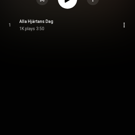
Alla Hjärtans Dag
1
1K plays
3:50