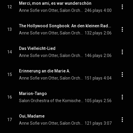
Merci, mon ami, es war wunderschön
12
Anne Sofie von Otter, Salon Orchestra of the Komische Oper Berlin, & Adam Benzwi
246 plays
4:00
The Hollywood Songbook: An den kleinen Radioapparat
13
Anne Sofie von Otter, Salon Orchestra of the Komische Oper Berlin, & Adam Benzwi
132 plays
2:06
Das Vielleicht-Lied
14
Anne Sofie von Otter, Salon Orchestra of the Komische Oper Berlin, & Adam Benzwi
146 plays
2:06
Erinnerung an die Marie A.
15
Anne Sofie von Otter, Salon Orchestra of the Komische Oper Berlin, & Adam Benzwi
151 plays
4:04
Marion-Tango
16
Salon Orchestra of the Komische Oper Berlin & Adam Benzwi
105 plays
2:56
Oui, Madame
17
Anne Sofie von Otter, Salon Orchestra of the Komische Oper Berlin, & Adam Benzwi
121 plays
3:07