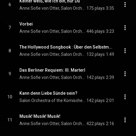
Keiner weiß, wie ich bin, nur Du
6
Anne Sofie von Otter, Salon Orchestra of the Komische Oper Berlin, & Adam Benzwi
175 plays
3:35
Vorbei
7
Anne Sofie von Otter, Salon Orchestra of the Komische Oper Berlin, & Adam Benzwi
446 plays
3:23
The Hollywood Songbook : Über den Selbstmord
8
Anne Sofie von Otter, Salon Orchestra of the Komische Oper Berlin, & Adam Benzwi
132 plays
1:49
Das Berliner Requiem: III. Marterl
9
Anne Sofie von Otter, Salon Orchestra of the Komische Oper Berlin, & Adam Benzwi
142 plays
2:39
Kann denn Liebe Sünde sein?
10
Salon Orchestra of the Komische Oper Berlin & Adam Benzwi
142 plays
2:01
Musik! Musik! Musik!
11
Anne Sofie von Otter, Salon Orchestra of the Komische Oper Berlin, & Adam Benzwi
422 plays
2:16