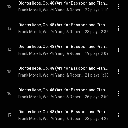
Dichterliebe, Op. 48 (Arr. for Bassoon and Piano by Frank Morelli): XI. Ein Jüngling liebt ein Mädchen
12
Frank Morelli, Wei-Yi Yang, & Robert Schumann
22 plays
1:10
Dichterliebe, Op. 48 (Arr. for Bassoon and Piano by Frank Morelli): XII. Am leuchtenden Sommermorgen
13
Frank Morelli, Wei-Yi Yang, & Robert Schumann
23 plays
2:32
Dichterliebe, Op. 48 (Arr. for Bassoon and Piano by Frank Morelli): XIII. Ich hab’ im Traum geweinet
14
Frank Morelli, Wei-Yi Yang, & Robert Schumann
19 plays
2:09
Dichterliebe, Op. 48 (Arr. for Bassoon and Piano by Frank Morelli): XIV. Allnächtlich im Traume seh’ ich dich
15
Frank Morelli, Wei-Yi Yang, & Robert Schumann
21 plays
1:36
Dichterliebe, Op. 48 (Arr. for Bassoon and Piano by Frank Morelli): XV. Aus alten Märchen winkt es
16
Frank Morelli, Wei-Yi Yang, & Robert Schumann
26 plays
2:50
Dichterliebe, Op. 48 (Arr. for Bassoon and Piano by Frank Morelli): XVI. Die alten, bösen Lieder
17
Frank Morelli, Wei-Yi Yang, & Robert Schumann
23 plays
4:25