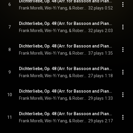
Dichterliebe, Op. 48 (Arr. for Bassoon and Piano by Frank Morelli): V. Ich will meine Seele tauchen
6
Frank Morelli, Wei-Yi Yang, & Robert Schumann
32 plays
0:52
Dichterliebe, Op. 48 (Arr. for Bassoon and Piano by Frank Morelli): VI. Im Rhein, im heiligen Strome
7
Frank Morelli, Wei-Yi Yang, & Robert Schumann
32 plays
2:03
Dichterliebe, Op. 48 (Arr. for Bassoon and Piano by Frank Morelli): VII. Ich grolle nicht
8
Frank Morelli, Wei-Yi Yang, & Robert Schumann
37 plays
1:35
Dichterliebe, Op. 48 (Arr. for Bassoon and Piano by Frank Morelli): VIII. Und wüßten’s die Blumen, die kleinen
9
Frank Morelli, Wei-Yi Yang, & Robert Schumann
27 plays
1:18
Dichterliebe, Op. 48 (Arr. for Bassoon and Piano by Frank Morelli): IX. Das ist ein Flöten und Geigen
10
Frank Morelli, Wei-Yi Yang, & Robert Schumann
29 plays
1:33
Dichterliebe, Op. 48 (Arr. for Bassoon and Piano by Frank Morelli): X. Hör’ ich das Liedchen klingen
11
Frank Morelli, Wei-Yi Yang, & Robert Schumann
29 plays
2:17