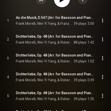
An die Musik, D.547 (Arr. for Bassoon and Piano by Frank Morelli)
1
Frank Morelli, Wei-Yi Yang, & Franz Schubert
39 plays
3:00
Dichterliebe, Op. 48 (Arr. for Bassoon and Piano by Frank Morelli): I. Im wunderschönen Monat Mai
2
Frank Morelli, Wei-Yi Yang, & Robert Schumann
88 plays
1:42
Dichterliebe, Op. 48 (Arr. for Bassoon and Piano by Frank Morelli): II. Aus meinen Tränen sprießen
3
Frank Morelli, Wei-Yi Yang, & Robert Schumann
39 plays
1:02
Dichterliebe, Op. 48 (Arr. for Bassoon and Piano by Frank Morelli): III. Die Rose, die Lilie, die Taube, die Sonne
4
Frank Morelli, Wei-Yi Yang, & Robert Schumann
39 plays
0:39
Dichterliebe, Op. 48 (Arr. for Bassoon and Piano by Frank Morelli): IV. Wenn ich in deine Augen seh’
5
Frank Morelli, Wei-Yi Yang, & Robert Schumann
39 plays
1:35