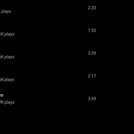
2:20
 plays
1:50
1K plays
3:39
6K plays
2:17
6K plays
es
3:49
7K plays