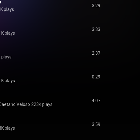
a
3:29
K plays
3:33
1K plays
2:37
 plays
0:29
1K plays
4:07
Caetano Veloso
223K plays
a
3:59
8K plays