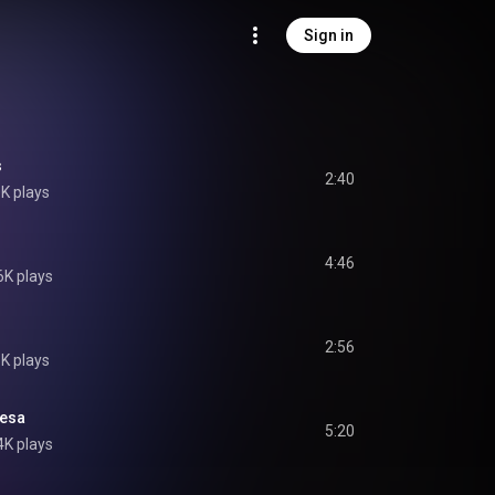
Sign in
s
2:40
K plays
4:46
6K plays
2:56
K plays
mesa
5:20
4K plays