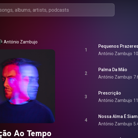
António Zambujo
Pequenos Prazere
1
António Zambujo
10
Palma Da Mão
2
António Zambujo
7.
Prescrição
3
António Zambujo
11
Nossa Alma É Sia
4
António Zambujo
5.
ção Ao Tempo