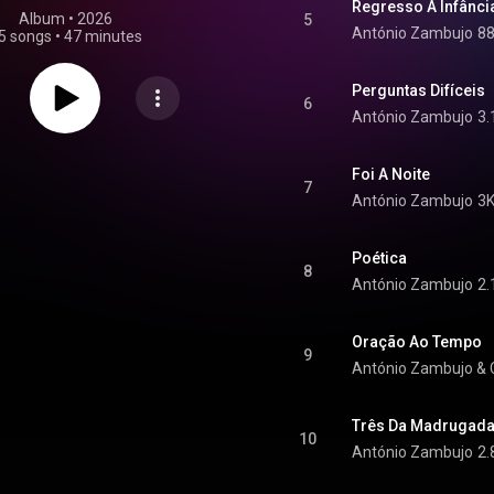
Regresso À Infânci
Album
 • 
2026
5
António Zambujo
88
5 songs
•
47 minutes
Perguntas Difíceis
6
António Zambujo
3.
Foi A Noite
7
António Zambujo
3K
Poética
8
António Zambujo
2.
Oração Ao Tempo
9
António Zambujo
 & 
Três Da Madrugad
10
António Zambujo
2.