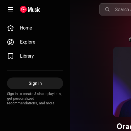
Home
Explore
Library
Sign in
Sign in to create & share playlists,
get personalized
recommendations, and more.
Ora