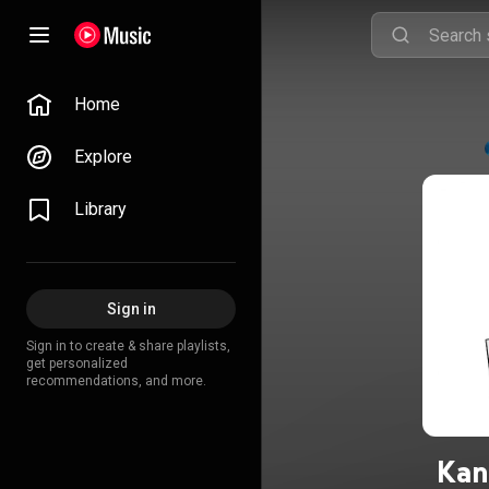
Home
Explore
Library
Sign in
Sign in to create & share playlists,
get personalized
recommendations, and more.
Kan