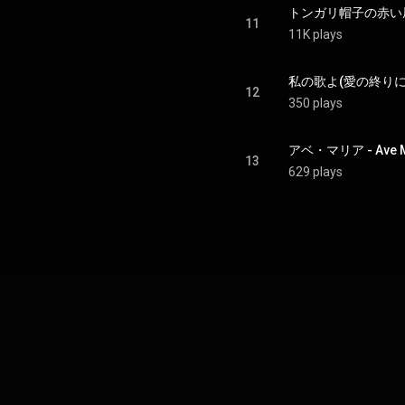
トンガリ帽子の赤い屋根 - T
11
11K plays
私の歌よ(愛の終りに) - Wa
12
350 plays
アベ・マリア - Ave M
13
629 plays