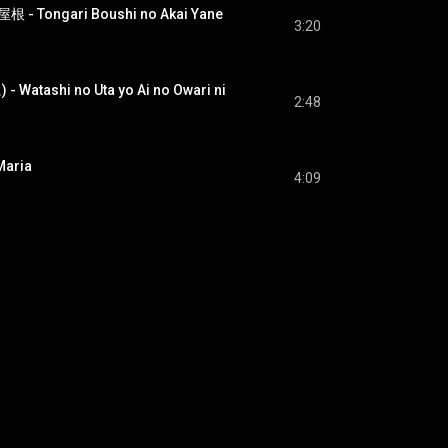
ongari Boushi no Akai Yane
3:20
tashi no Uta yo Ai no Owari ni
2:48
aria
4:09