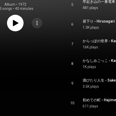
早起き山の一番電車 - Hay
Album
 • 
1972
5
481 plays
3 songs
•
40 minutes
昼下り - Hirusagari
6
1.3K plays
からっぽの世界 - Kara
7
16K plays
かなしみごっこ - Kana
8
1K plays
酒びたり人生 - Sake Bi
9
3.5K plays
初めての町 - Hajimet
10
611 plays