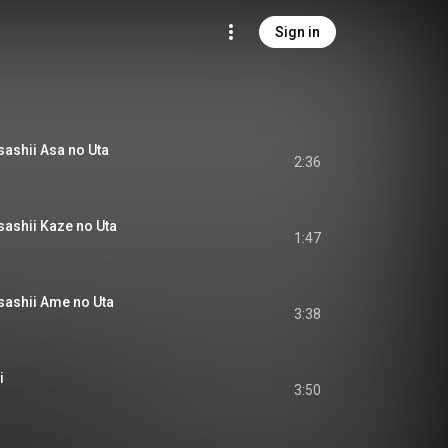
Sign in
hii Asa no Uta
2:36
hii Kaze no Uta
1:47
hii Ame no Uta
3:38
i
3:50