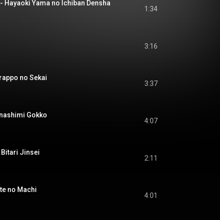
aoki Yama no Ichiban Densha
1:34
3:16
ppo no Sekai
3:37
shimi Gokko
4:07
tari Jinsei
2:11
e no Machi
4:01