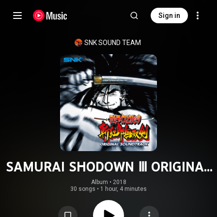
Sign in
SNK SOUND TEAM
SAMURAI SHODOWN Ⅲ ORIGINAL
SOUND TRACK
Album
 • 
2018
30 songs
•
1 hour, 4 minutes