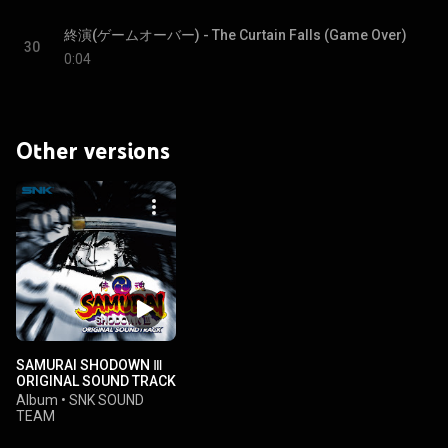
終演(ゲームオーバー) - The Curtain Falls (Game Over)
30
0:04
Other versions
SAMURAI SHODOWN Ⅲ
ORIGINAL SOUND TRACK
Album
•
SNK SOUND
TEAM