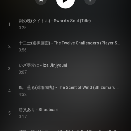
剣の魂(タイトル) - Sword's Soul (Title)
1
0:25
十二士(選択画面) - The Twelve Challengers (Player Select)
2
0:56
いざ尋常に - Iza Jinjyouni
3
0:07
風、薫る(緋雨閑丸) - The Scent of Wind (Shizumaru Hisame)
4
4:32
勝負あり - Shoubuari
5
0:17