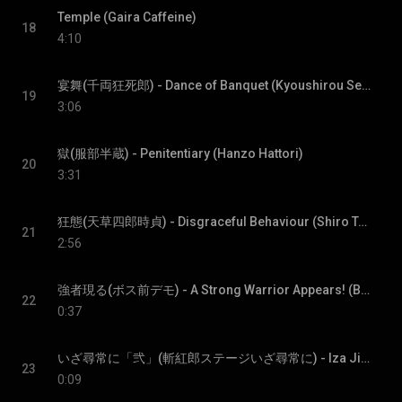
Temple (Gaira Caffeine)
18
4:10
宴舞(千両狂死郎) - Dance of Banquet (Kyoushirou Senryou )
19
3:06
獄(服部半蔵) - Penitentiary (Hanzo Hattori)
20
3:31
狂態(天草四郎時貞) - Disgraceful Behaviour (Shiro Tokisada Amakusa)
21
2:56
強者現る(ボス前デモ) - A Strong Warrior Appears! (Before Boss Battle)
22
0:37
いざ尋常に「弐」(斬紅郎ステージいざ尋常に) - Iza Jinjyouni 2 (Zankurou Stage "Iza Jinjyouni")
23
0:09