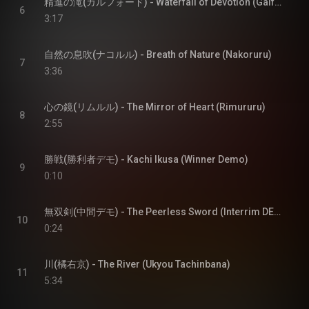
精進の滝(ガルフォード) - Waterfall of Devotion (Galford)
6
3:17
自然の息吹(ナコルル) - Breath of Nature (Nakoruru)
7
3:36
心の鏡(リムルル) - The Mirror of Heart (Rimururu)
8
2:55
勝戦(勝利者デモ) - Kachi Ikusa (Winner Demo)
9
0:10
無双剣(中間デモ) - The Peerless Sword (Interrim DEMO)
10
0:24
川(橘右京) - The River (Ukyou Tachinbana)
11
5:34