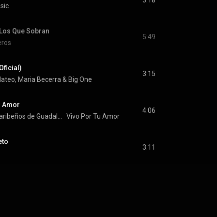
3:18
sic
e Los Que Sobran
5:49
eros
Oficial)
3:15
ateo
, 
Maria Becerra
 & 
Big One
u Amor
4:06
Orquesta Caribeños de Guadalupe
Vivo Por Tu Amor
eto
3:11