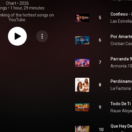
Chart
 • 
2026
ongs
•
1 hour, 29 minutes
Confieso - 
nking of the hottest songs on
5
YouTube.
Las Estrell
Por Amarte
6
Cristian Ca
Parranda 9
7
Armonía 1
Perdónam
8
La Factoria
Todo De Ti
9
Rauw Aleja
Que Hay D
10