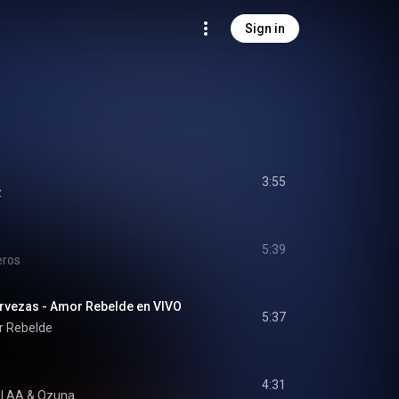
Sign in
ó
3:55
z
5:39
eros
rvezas - Amor Rebelde en VIVO
5:37
r Rebelde
4:31
l AA
 & 
Ozuna