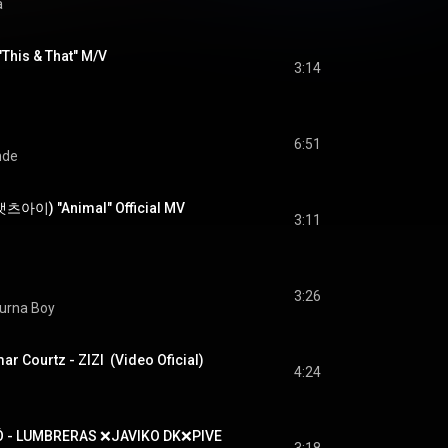
a
"This & That" M/V
3:14
6:51
nde
캣츠아이) "Animal" Official MV
3:11
3:26
urna Boy
r Courtz - ZIZI  (Video Oficial)
4:24
Ó - LUMBRERAS ❌JAVIKO DK❌PIVE