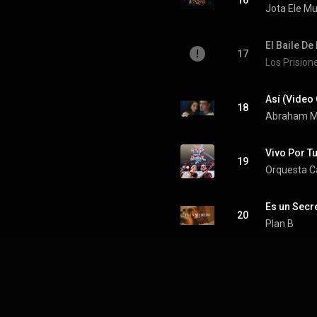
16
Jota Ele Mu
El Baile D
17
Los Prision
Así (Video 
18
Abraham M
Vivo Por T
19
Es un Secr
20
Plan B