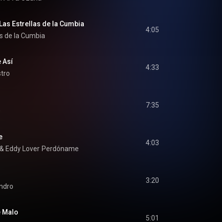
Las Estrellas de la Cumbia
4:05
as de la Cumbia
 Así
4:33
stro
7:35
0
e
4:03
 & 
Eddy Lover
Perdóname
3:20
ndro
e Malo
5:01