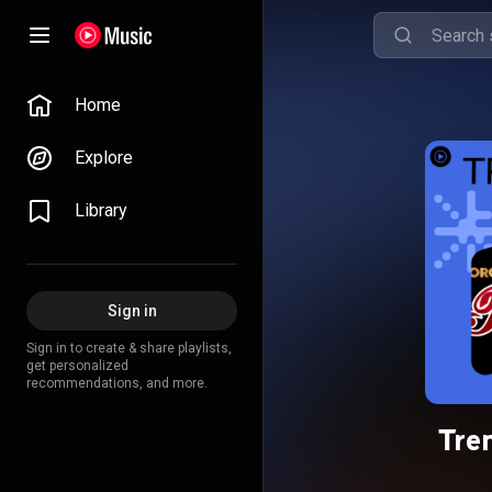
Home
Explore
Library
Sign in
Sign in to create & share playlists,
get personalized
recommendations, and more.
Tre