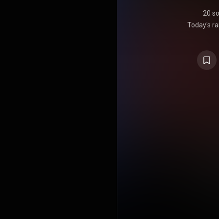
20 s
Today's ra