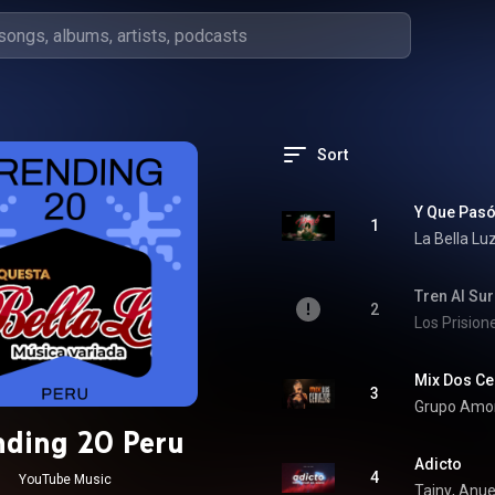
Sort
Y Que Pas
1
La Bella Lu
Tren Al Sur
2
Los Prision
Mix Dos Ce
3
Grupo Amo
nding 20 Peru
Adicto
4
YouTube Music
Tainy
, 
Anue