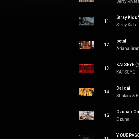
Jerry River
Stray Kids 
11
Stray Kids
petal
12
Ariana Gra
KATSEYE (
13
KATSEYE
Dai dai
14
Shakira
 & 
B
Ozuna x Oma
15
Ozuna
Y QUE PAS