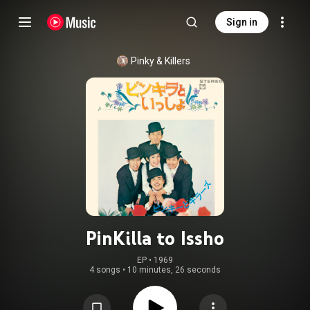
Sign in
Pinky & Killers
PinKilla to Issho
EP
 • 
1969
4 songs
•
10 minutes, 26 seconds