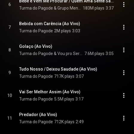
Bebe e Vem Me Procurar / Quem Ama Sente Saudade (Ao Vivo)
6
Turma do Pagode & Grupo Menos É Mais
183M plays
3:37
Bebida com Carência (Ao Vivo)
7
Turma do Pagode
2M plays
3:03
Golaço (Ao Vivo)
8
Turma do Pagode & Vou pro Sereno
7.6M plays
3:05
Tudo Nosso / Deixou Saudade (Ao Vivo)
9
Turma do Pagode
717K plays
3:07
Vai Ser Melhor Assim (Ao Vivo)
10
Turma do Pagode
5.5M plays
3:17
Predador (Ao Vivo)
11
Turma do Pagode
712K plays
2:49