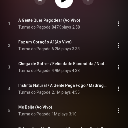
A Gente Quer Pagodear (Ao Vivo)
1
Turma do Pagode
847K plays
2:58
Faz um Coração Aí (Ao Vivo)
2
Turma do Pagode
6.2M plays
3:33
Chega de Sofrer / Felicidade Escondida / Nada de Pensar em Despedida (Ao Vivo)
3
Turma do Pagode
4.9M plays
4:33
Instinto Natural / A Gente Pega Fogo / Madrugada (Ao Vivo)
4
Turma do Pagode
2.1M plays
4:55
Me Beija (Ao Vivo)
5
Turma do Pagode
1M plays
3:10