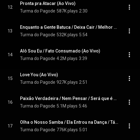
Pronta pra Atacar (Ao Vivo)
12
Turma do Pagode
587K plays
2:30
Enquanto a Gente Batuca / Deixa Cair / Melhor pra Nós Dois (Ao Vivo) (feat. Prettos)
13
Turma do Pagode
532K plays
5:54
Alô Sou Eu / Fato Consumado (Ao Vivo)
14
Turma do Pagode
4.2M plays
3:39
Love You (Ao Vivo)
15
Turma do Pagode
927K plays
2:51
Paixão Verdadeira / Nem Pensar / Será que é Amor (Ao Vivo) (feat. Tiee)
16
Turma do Pagode
5.1M plays
5:46
Olha o Nosso Samba / Ela Entrou na Dança / Tá Afim de Sambar (Ao Vivo)
17
Turma do Pagode
776K plays
5:01