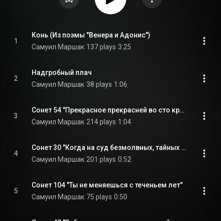
Конь (Из поэмы "Венера и Адонис")
1
Самуил Маршак
137 plays
3:25
Надгробный плач
2
Самуил Маршак
38 plays
1:06
Сонет 54 "Прекрасное прекрасней во сто крат"
3
Самуил Маршак
214 plays
1:04
Сонет 30 "Когда на суд безмолвных, тайных дум"
4
Самуил Маршак
201 plays
0:52
Сонет 104 "Ты не меняешься с теченьем лет"
5
Самуил Маршак
75 plays
0:50