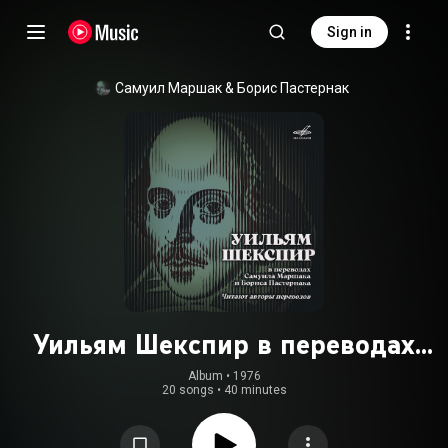
Sign in
Самуил Маршак
 & 
Борис Пастернак
Уильям Шекспир в переводах
Маршака и Пастернака
Album
 • 
1976
20 songs
•
40 minutes