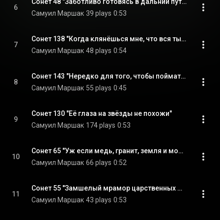
Сонет 48 "Заботливо готовясь в дальний путь"
6
Самуил Маршак
39 plays
0:53
Сонет 138 "Когда клянёшься мне, что вся ты сплошь"
7
Самуил Маршак
48 plays
0:54
Сонет 143 "Нередко для того, чтобы поймать"
8
Самуил Маршак
55 plays
0:45
Сонет 130 "Её глаза на звёзды не похожи"
9
Самуил Маршак
174 plays
0:53
Сонет 65 "Уж если медь, гранит, земля и море"
10
Самуил Маршак
66 plays
0:52
Сонет 55 "Замшелый мрамор царственных могил"
11
Самуил Маршак
43 plays
0:53