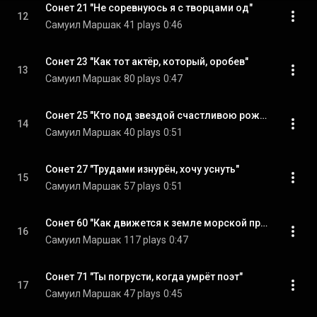
Сонет 21 "Не соревнуюсь я с творцами од"
12
Самуил Маршак
41 plays
0:46
Сонет 23 "Как тот актёр, который, оробев"
13
Самуил Маршак
80 plays
0:47
Сонет 25 "Кто под звездой счастливою рождён"
14
Самуил Маршак
40 plays
0:51
Сонет 27 "Трудами изнурён, хочу уснуть"
15
Самуил Маршак
57 plays
0:51
Сонет 60 "Как движется к земле морской прибой"
16
Самуил Маршак
117 plays
0:47
Сонет 71 "Ты погрусти, когда умрёт поэт"
17
Самуил Маршак
47 plays
0:45