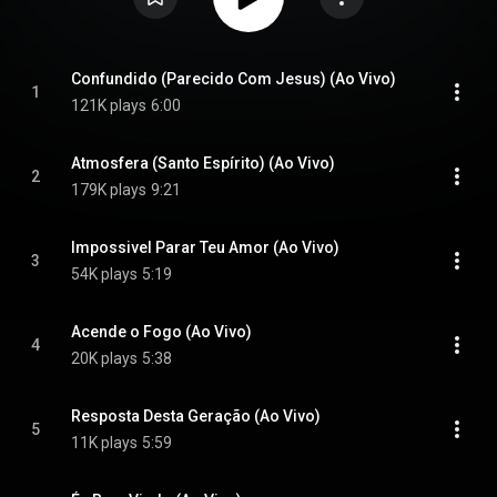
Confundido (Parecido Com Jesus) (Ao Vivo)
1
121K plays
6:00
Atmosfera (Santo Espírito) (Ao Vivo)
2
179K plays
9:21
Impossivel Parar Teu Amor (Ao Vivo)
3
54K plays
5:19
Acende o Fogo (Ao Vivo)
4
20K plays
5:38
Resposta Desta Geração (Ao Vivo)
5
11K plays
5:59