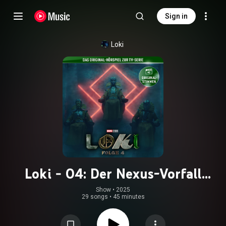
Sign in
Loki
Loki - 04: Der Nexus-Vorfall
(Hörspiel zur Marvel TV-Serie)
Show
 • 
2025
29 songs
•
45 minutes