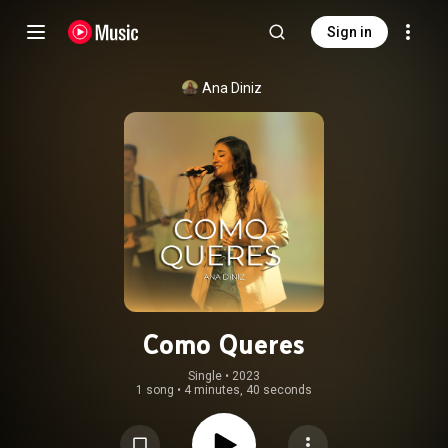
Sign in
Ana Diniz
Como Queres
Single
 • 
2023
1 song
•
4 minutes, 40 seconds