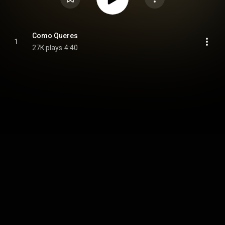
Como Queres
1
27K plays
4:40