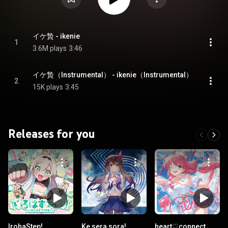
イケ贄 - ikenie
1
3.6M plays
3:46
イケ贄（Instrumental） - ikenie（Instrumental）
2
15K plays
3:45
Releases for you
IrohaStep!
Ke sera sora!
heart♡connect