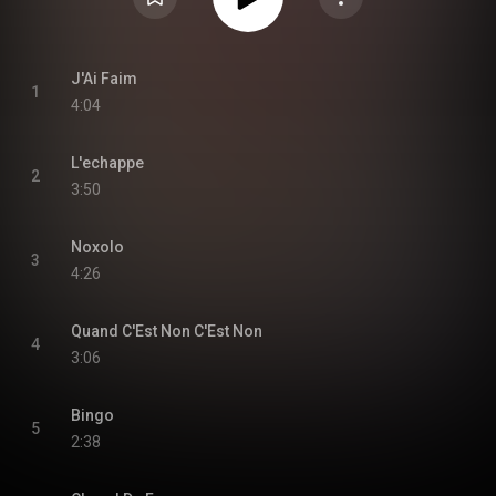
J'Ai Faim
1
4:04
L'echappe
2
3:50
Noxolo
3
4:26
Quand C'Est Non C'Est Non
4
3:06
Bingo
5
2:38