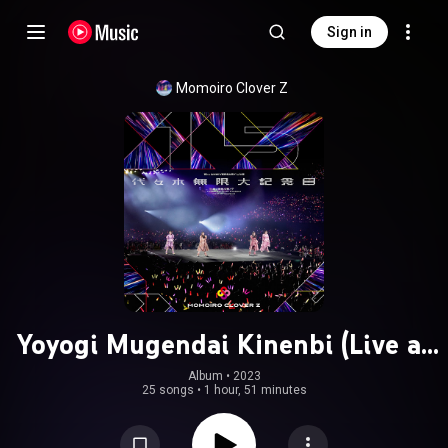
Sign in
Momoiro Clover Z
Yoyogi Mugendai Kinenbi (Live at
Yoyogi National Stadium 1st
Album
 • 
2023
25 songs
•
1 hour, 51 minutes
Gymnasium 2023.5.17)