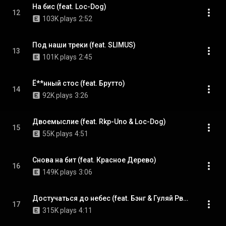
На бис (feat. Loc-Dog)
12
103K plays
2:52
Под наши треки (feat. SLIMUS)
13
101K plays
2:45
Ё**нный стос (feat. Брутто)
14
92K plays
3:26
Двоемыслие (feat. Rkp-Uno & Loc-Dog)
15
55K plays
4:51
Снова на бит (feat. Красное Дерево)
16
149K plays
3:06
Достучаться до небес (feat. Бэнг & Гуляй Рванина)
17
315K plays
4:11