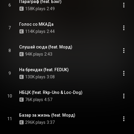
Параграф (feat. Бэнг)
6
158K plays
2:49
Голос со МКАДа
7
114K plays
2:44
Слушай сюда (feat. Морд)
8
94K plays
2:43
На брендах (feat. FEDUK)
9
130K plays
3:08
НБЦК (feat. Rkp-Uno & Loc-Dog)
10
76K plays
4:57
Базар за жизнь (feat. Морд)
11
296K plays
3:37