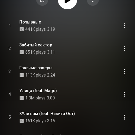
Позывные
1
441K plays
3:19
Забитый сектор
2
651K plays
3:11
Грязные рэперы
3
113K plays
2:24
Улица (feat. Magu)
4
1.3M plays
3:00
Х*ли нам (feat. Никита Ост)
5
161K plays
3:15