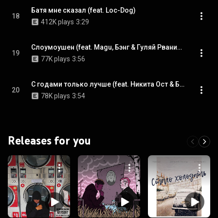
Батя мне сказал (feat. Loc-Dog)
18
412K plays
3:29
Слоумоушен (feat. Magu, Бэнг & Гуляй Рванина)
19
77K plays
3:56
С годами только лучше (feat. Никита Ост & Бэнг)
20
78K plays
3:54
Releases for you