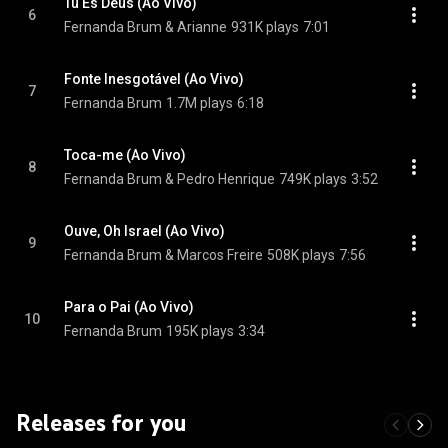
Tu És Deus (Ao Vivo)
6
Fernanda Brum & Arianne
931K plays
7:01
Fonte Inesgotável (Ao Vivo)
7
Fernanda Brum
1.7M plays
6:18
Toca-me (Ao Vivo)
8
Fernanda Brum & Pedro Henrique
749K plays
3:52
Ouve, Oh Israel (Ao Vivo)
9
Fernanda Brum & Marcos Freire
508K plays
7:56
Para o Pai (Ao Vivo)
10
Fernanda Brum
195K plays
3:34
Releases for you