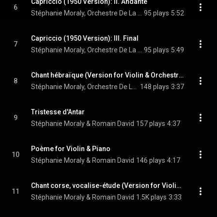
Capriccio (1950 Version): II. Andante
6
Stéphanie Moraly, Orchestre De La Garde Republicaine, & Sébastien Billard
95 plays
5:52
Capriccio (1950 Version): III. Final
7
Stéphanie Moraly, Orchestre De La Garde Republicaine, & Sébastien Billard
95 plays
5:49
Chant hébraïque (Version for Violin & Orchestra)
8
Stéphanie Moraly, Orchestre De La Garde Republicaine, & Sébastien Billard
148 plays
3:37
Tristesse d'Antar
9
Stéphanie Moraly & Romain David
157 plays
4:37
Poème for Violin & Piano
10
Stéphanie Moraly & Romain David
146 plays
4:17
Chant corse, vocalise-étude (Version for Violin & Piano)
11
Stéphanie Moraly & Romain David
1.5K plays
3:33