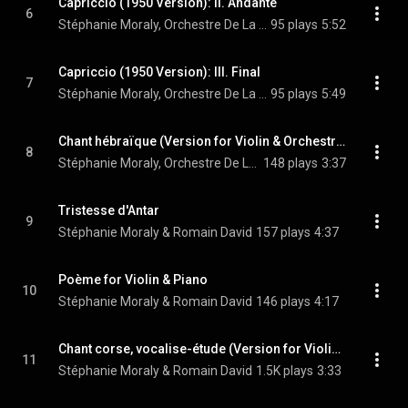
Capriccio (1950 Version): II. Andante
6
Stéphanie Moraly, Orchestre De La Garde Republicaine, & Sébastien Billard
95 plays
5:52
Capriccio (1950 Version): III. Final
7
Stéphanie Moraly, Orchestre De La Garde Republicaine, & Sébastien Billard
95 plays
5:49
Chant hébraïque (Version for Violin & Orchestra)
8
Stéphanie Moraly, Orchestre De La Garde Republicaine, & Sébastien Billard
148 plays
3:37
Tristesse d'Antar
9
Stéphanie Moraly & Romain David
157 plays
4:37
Poème for Violin & Piano
10
Stéphanie Moraly & Romain David
146 plays
4:17
Chant corse, vocalise-étude (Version for Violin & Piano)
11
Stéphanie Moraly & Romain David
1.5K plays
3:33