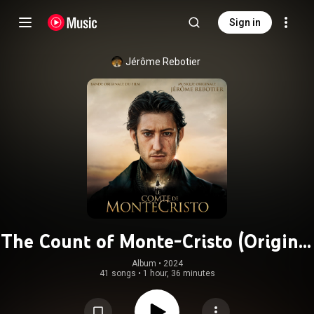
Sign in
Jérôme Rebotier
The Count of Monte-Cristo (Original
Motion Picture Soundtrack)
Album
 • 
2024
41 songs
•
1 hour, 36 minutes