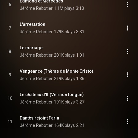
Edmond et Mercédès
6
Jérôme Rebotier
1.1M plays
3:10
L'arrestation
7
Jérôme Rebotier
179K plays
3:31
Le mariage
8
Jérôme Rebotier
201K plays
1:01
Vengeance (Thème de Monte Cristo)
9
Jérôme Rebotier
219K plays
1:36
Le château d'If (Version longue)
10
Jérôme Rebotier
191K plays
3:27
Dantès rejoint Faria
11
Jérôme Rebotier
164K plays
2:21