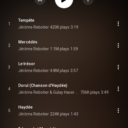
Tempête
1
Jérôme Rebotier
420K plays
3:19
Mercédès
2
Jérôme Rebotier
1.1M plays
1:59
Le trésor
3
Jérôme Rebotier
4.8M plays
3:57
Dorul (Chanson d'Haydée)
4
Jérôme Rebotier & Gülay Hacer Toruk
706K plays
3:49
Haydée
5
Jérôme Rebotier
224K plays
1:43