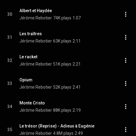
Albert et Haydée
30
Jérôme Rebotier
74K plays
1:07
Les traîtres
31
Jérôme Rebotier
63K plays
2:11
Le racket
32
Jérôme Rebotier
51K plays
2:21
Opium
33
Jérôme Rebotier
52K plays
2:41
Monte Cristo
34
Jérôme Rebotier
88K plays
2:19
Le trésor (Reprise) - Adieux à Eugénie
35
Jérôme Rebotier
4.8M plays
2:49