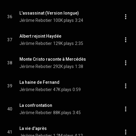
L'assassinat (Version longue)
36
Jérôme Rebotier
100K plays
3:24
Albert rejoint Haydée
37
Jérôme Rebotier
129K plays
2:35
Monte Cristo raconte à Mercédès
38
Jérôme Rebotier
292K plays
1:38
La haine de Fernand
39
Jérôme Rebotier
47K plays
0:59
La confrontation
40
Jérôme Rebotier
88K plays
3:45
La vie d'après
41
Jérôme Rebotier
1.2M plays
4:12