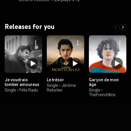
Releases for you
Je voudrais
Le trésor
Garçon de mon
tomber amoureux
âge
Single
•
Jérôme
Single
•
Félix Radu
Rebotier
Single
•
TheFrenchKris