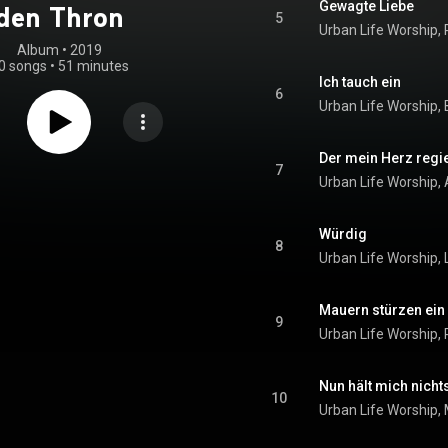
Gewagte Liebe
den Thron
5
Urban Life Worship, 
Album
 • 
2019
0 songs
•
51 minutes
Ich tauch ein
6
Urban Life Worship
Der mein Herz regie
7
Urban Life Worship,
Würdig
8
Urban Life Worship, 
Mauern stürzen ein
9
Urban Life Worship, 
Nun hält mich nich
10