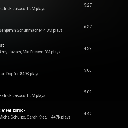
5:27
Patrick Jakucs
1.9M plays
6:37
, Benjamin Schuhmacher
4.3M plays
rt
4:23
 Amy Jakucs, Mia Friesen
3M plays
5:06
Lari Dopfer
849K plays
5:09
Patrick Jakucs
1.5M plays
ts mehr zurück
4:42
Urban Life Worship, Micha Schulze, Sarah Kretschmer
447K plays