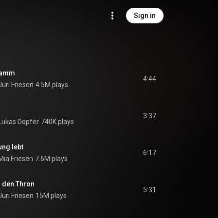
Sign in
 Lamm
4:44
Juri Friesen
4.5M plays
3:37
 Lukas Dopfer
740K plays
ng lebt
6:17
Mia Friesen
7.6M plays
 den Thron
5:31
Juri Friesen
15M plays