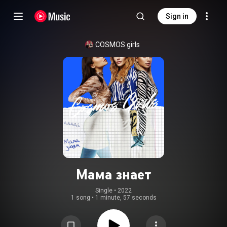
Sign in
COSMOS girls
Мама знает
Single
 • 
2022
1 song
•
1 minute, 57 seconds