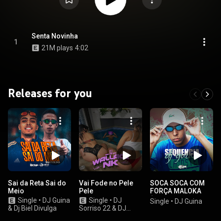
Senta Novinha
1
21M plays
4:02
Releases for you
Sai da Reta Sai do
Vai Fode no Pele
SOCA SOCA COM
Meio
Pele
FORÇA MALOKA
(feat. MC Menor do
Single
•
DJ Guina
Single
•
DJ
Single
•
DJ Guina
Engenho & MC
& Dj Biel Divulga
Sorriso 22 & DJ
Denny)
Wallace NK