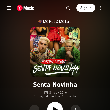
Sign in
MC Fioti
 & 
MC Lan
Senta Novinha
Single
 • 
2016
1 song
•
4 minutes, 2 seconds