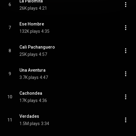
La Palomita
6
26K plays
4:21
Ese Hombre
7
132K plays
4:35
Cali Pachanguero
8
25K plays
4:57
Una Aventura
9
3.7K plays
4:47
Cachondea
10
17K plays
4:36
Verdades
11
1.5M plays
3:34