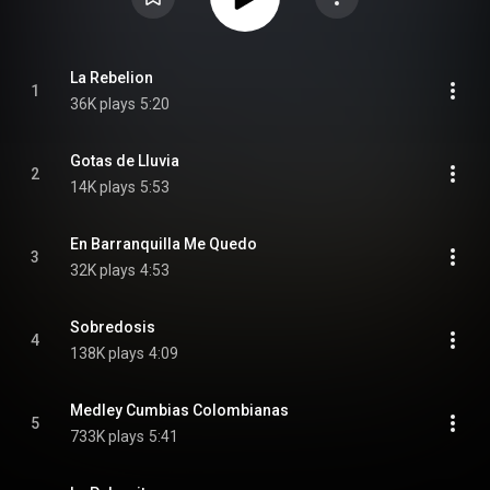
La Rebelion
1
36K plays
5:20
Gotas de Lluvia
2
14K plays
5:53
En Barranquilla Me Quedo
3
32K plays
4:53
Sobredosis
4
138K plays
4:09
Medley Cumbias Colombianas
5
733K plays
5:41