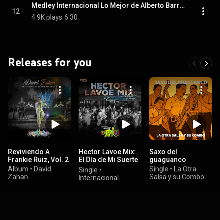
Medley Internacional Lo Mejor de Alberto Barros
12
4.9K plays
6:30
Releases for you
Reviviendo A
Hector Lavoe Mix:
Saxo del
Frankie Ruiz, Vol. 2
El Día de Mi Suerte
guaguanco
/ El Cantante /
Album
•
David
Single
•
La Otra
Single
•
Periódico de Ayer /
Zahan
Salsa y su Combo
Internacional
La Murga
Orquesta la Típica