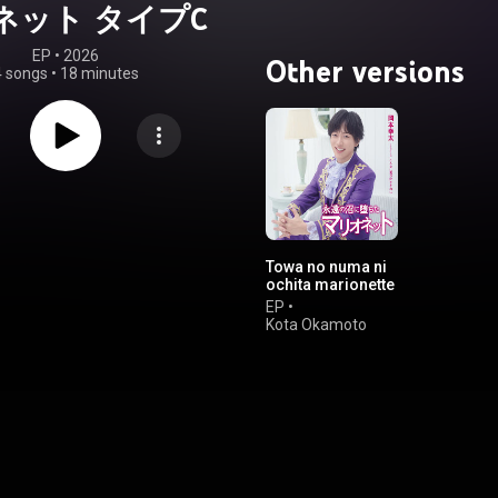
ネット タイプC
EP
 • 
2026
Other versions
4 songs
•
18 minutes
Towa no numa ni
ochita marionette
type-C
EP
•
Kota Okamoto