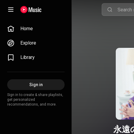
Home
Explore
Library
Sign in
Sign in to create & share playlists,
get personalized
recommendations, and more.
永遠