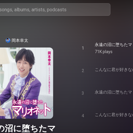
岡本幸太
永遠の沼に堕ちたマ
1
71K plays
こんなに君が好きな
2
永遠の沼に堕ちたマ
3
こんなに君が好きな
4
の沼に堕ちたマ