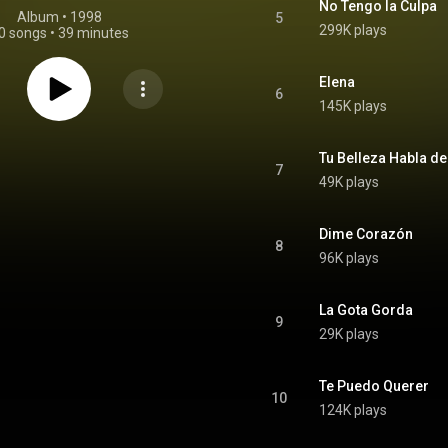
No Tengo la Culpa
Album
 • 
1998
5
299K plays
0 songs
•
39 minutes
Elena
6
145K plays
Tu Belleza Habla de
7
49K plays
Dime Corazón
8
96K plays
La Gota Gorda
9
29K plays
Te Puedo Querer
10
124K plays