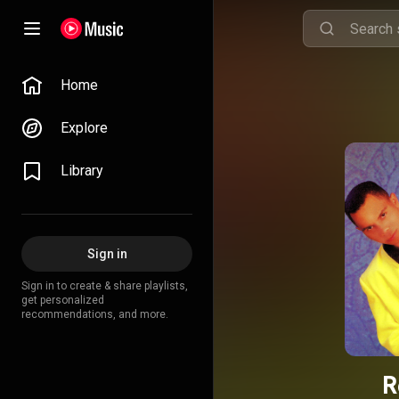
Home
Explore
Library
Sign in
Sign in to create & share playlists,
get personalized
recommendations, and more.
R