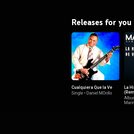
Releases for you
Cualquiera Que la Ve
La H
(Rem
Single
•
Daniel MOrillo
Alb
Mari