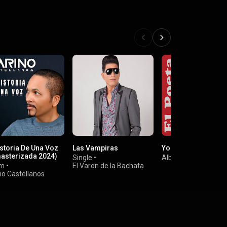
istoria De Una Voz
Las Vampiras
Yo La Hice Mujer
asterizada 2024)
Single
•
Album
•
Ramón Torr
um
•
El Varon de la Bachata
no Castellanos