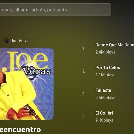
Joe Veras
Desde Que Me Deja
1
2.4M plays
Por Tu Celos
2
1.1M plays
Fallaste
3
6.5M plays
El Colibrí
4
91K plays
eencuentro