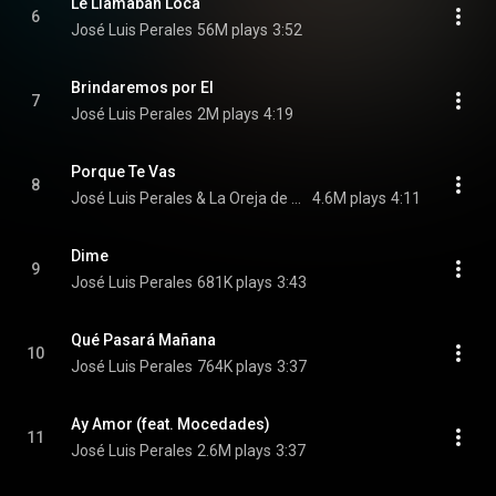
Le Llamaban Loca
6
José Luis Perales
56M plays
3:52
Brindaremos por El
7
José Luis Perales
2M plays
4:19
Porque Te Vas
8
José Luis Perales & La Oreja de Van Gogh
4.6M plays
4:11
Dime
9
José Luis Perales
681K plays
3:43
Qué Pasará Mañana
10
José Luis Perales
764K plays
3:37
Ay Amor (feat. Mocedades)
11
José Luis Perales
2.6M plays
3:37