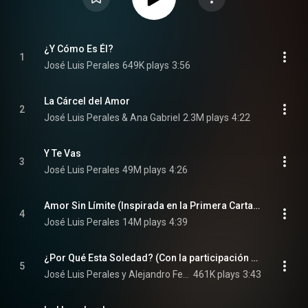
¿Y Cómo Es Él?
1
José Luis Perales
649K plays
3:56
La Cárcel del Amor
2
José Luis Perales & Ana Gabriel
2.3M plays
4:22
Y Te Vas
3
José Luis Perales
49M plays
4:26
Amor Sin Límite (Inspirada en la Primera Carta de San Pablo a los Corintios)
4
José Luis Perales
14M plays
4:39
¿Por Qué Esta Soledad? (Con la participación de Alejandro Fernández)
5
José Luis Perales y Alejandro Fernández
461K plays
3:43