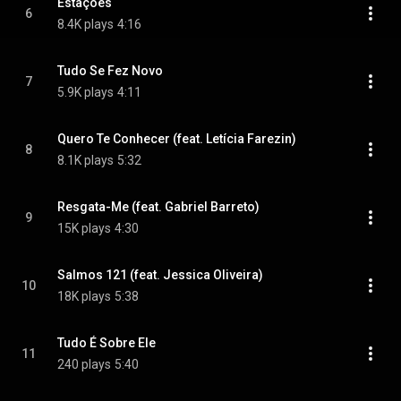
Estações
6
8.4K plays
4:16
Tudo Se Fez Novo
7
5.9K plays
4:11
Quero Te Conhecer (feat. Letícia Farezin)
8
8.1K plays
5:32
Resgata-Me (feat. Gabriel Barreto)
9
15K plays
4:30
Salmos 121 (feat. Jessica Oliveira)
10
18K plays
5:38
Tudo É Sobre Ele
11
240 plays
5:40