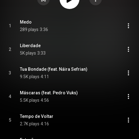
Medo
1
289 plays
3:36
Liberdade
2
5K plays
3:33
Tua Bondade (feat. Náira Sefrian)
3
9.5K plays
4:11
Máscaras (feat. Pedro Vuks)
4
5.5K plays
4:56
Tempo de Voltar
5
2.7K plays
4:16