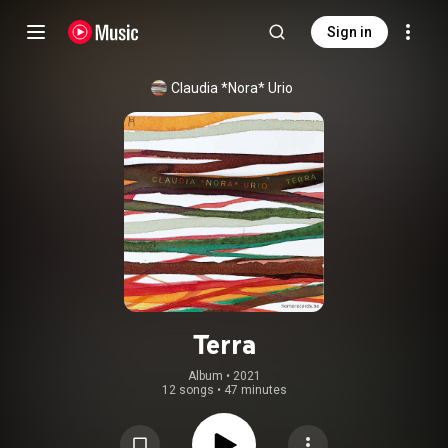
Sign in
Claudia *Nora* Urio
Terra
Album
 • 
2021
12 songs
•
47 minutes