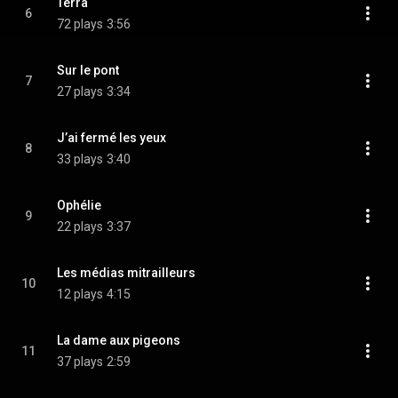
Terra
6
72 plays
3:56
Sur le pont
7
27 plays
3:34
J’ai fermé les yeux
8
33 plays
3:40
Ophélie
9
22 plays
3:37
Les médias mitrailleurs
10
12 plays
4:15
La dame aux pigeons
11
37 plays
2:59