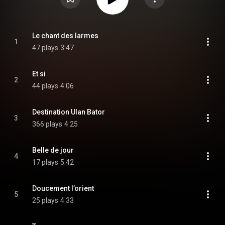
Le chant des larmes
1
47 plays
3:47
Et si
2
44 plays
4:06
Destination Ulan Bator
3
366 plays
4:25
Belle de jour
4
17 plays
5:42
Doucement l’orient
5
25 plays
4:33