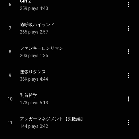
Girl 2
6
259 plays
4:43
過呼吸ハイランド
7
265 plays
2:57
ファンキーロンリマン
8
203 plays
1:35
逆張りダンス
9
36K plays
4:44
乳首哲学
10
173 plays
5:13
アンガーマネジメント【失敗編】
11
144 plays
0:42