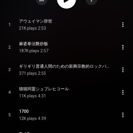
アウェイマン辞世
1
21K plays
2:53
麻婆拳法斃炒飯
2
187K plays
2:57
ギリギリ普通人間のための新興宗教的ロックバンド入門
3
371 plays
2:55
猫猫同盟シュプレヒコール
4
11K plays
4:31
1700
5
12K plays
4:39