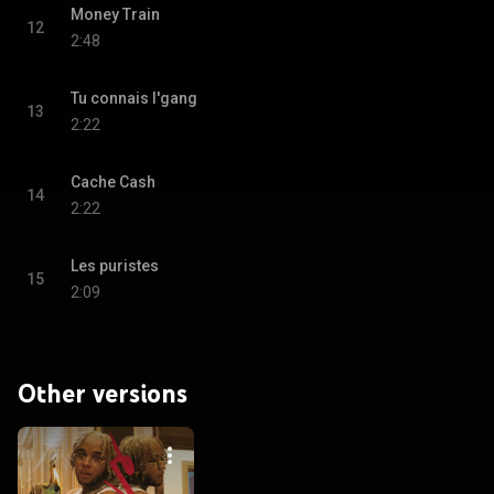
Money Train
12
2:48
Tu connais l'gang
13
2:22
Cache Cash
14
2:22
Les puristes
15
2:09
Other versions