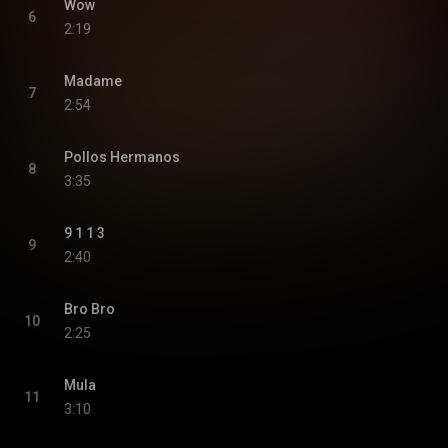
Wow
6
2:19
Madame
7
2:54
Pollos Hermanos
8
3:35
9 1 1 3
9
2:40
Bro Bro
10
2:25
Mula
11
3:10