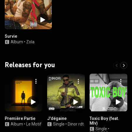
Survie
Album
•
Zola
Releases for you
Première Partie
J'dégaine
Toxic Boy (feat.
Mlv)
Album
•
Le Motif
Single
•
Dinor rdt
Single
•