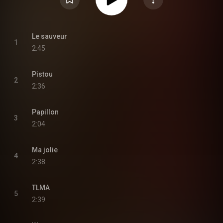
Le sauveur
1
2:45
Pistou
2
2:36
Papillon
3
2:04
Ma jolie
4
2:38
TLMA
5
2:39