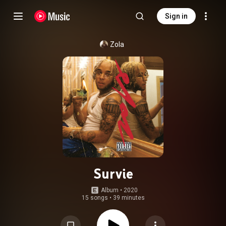
Sign in
Zola
Survie
Album
 • 
2020
15 songs
•
39 minutes