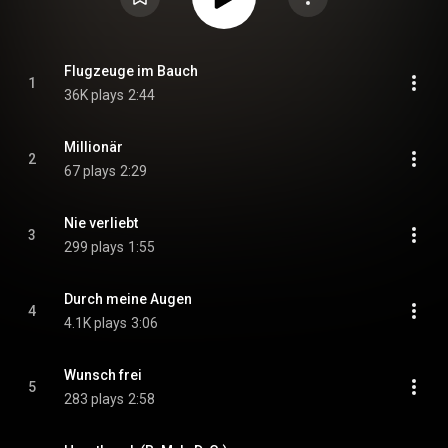
Flugzeuge im Bauch
1
36K plays
2:44
Millionär
2
67 plays
2:29
Nie verliebt
3
299 plays
1:55
Durch meine Augen
4
4.1K plays
3:06
Wunsch frei
5
283 plays
2:58