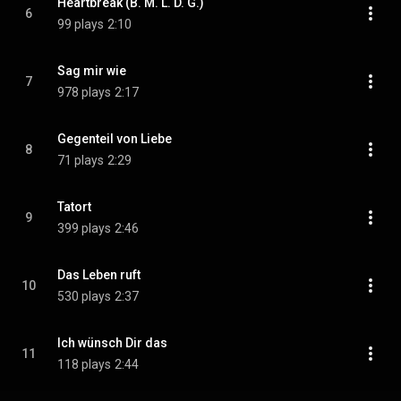
Heartbreak (B. M. L. D. G.)
6
99 plays
2:10
Sag mir wie
7
978 plays
2:17
Gegenteil von Liebe
8
71 plays
2:29
Tatort
9
399 plays
2:46
Das Leben ruft
10
530 plays
2:37
Ich wünsch Dir das
11
118 plays
2:44