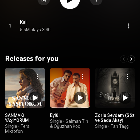
Kal
1
5.5M plays
3:40
Releases for you
SANMAKİ
Eylül
Zorlu Sevdam (Söz
YAŞIYORUM
ve Seda Akay)
Single
•
Salman Tin
Single
•
Ters
& Oğuzhan Koç
Single
•
Tan Taşçı
Mikrofon