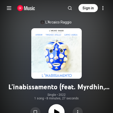
Sign in
L'Arcaico Raggio
L'inabissamento (feat. Myrdhin,
Vincenzo Zitello & Gavino Murgia)
Single
 • 
2022
1 song
•
8 minutes, 27 seconds