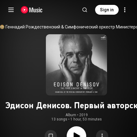
Sign in
Геннадий Рождественский
 & 
Эдисон Денисов. Первый авторс
концерт в СССР (Live)
Album
 • 
2019
13 songs
•
1 hour, 53 minutes