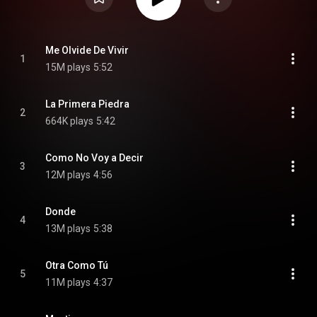
Me Olvide De Vivir
1
15M plays
5:52
La Primera Piedra
2
664K plays
5:42
Como No Voy a Decir
3
12M plays
4:56
Donde
4
13M plays
5:38
Otra Como Tú
5
11M plays
4:37