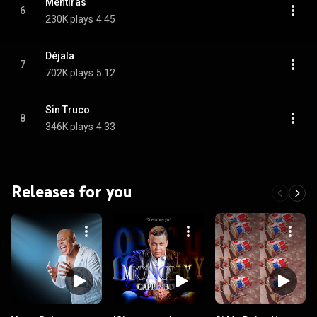
Mentiras
6
230K plays
4:45
Déjala
7
702K plays
5:12
Sin Truco
8
346K plays
4:33
Releases for you