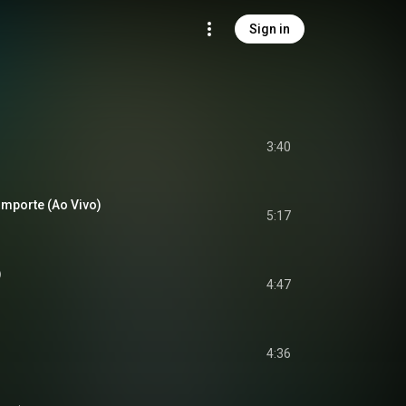
Sign in
3:40
Importe (Ao Vivo)
5:17
)
4:47
4:36