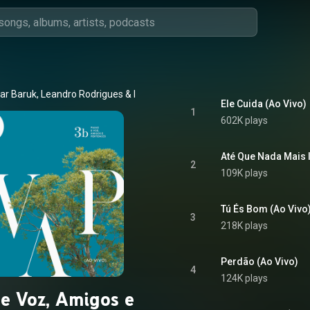
ar Baruk
, 
Leandro Rodrigues
 & 
PVAP
Ele Cuida (Ao Vivo)
1
602K plays
Até Que Nada Mais 
2
109K plays
Tú És Bom (Ao Vivo
3
218K plays
Perdão (Ao Vivo)
4
124K plays
 e Voz, Amigos e