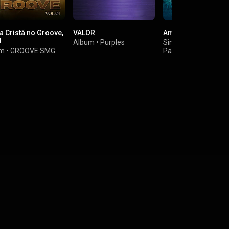
a Cristã no Groove,
VALOR
Amor Eterno (Ao Vi
1
Album
•
Purples
Single
•
um
•
GROOVE SMG
Paulo Cesar Baruk
,
Leandro Rodrigues
Luma Elpidio