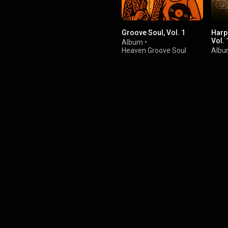
Groove Soul, Vol. 1
Harp
Vol. 
Album
•
Heaven Groove Soul
Alb