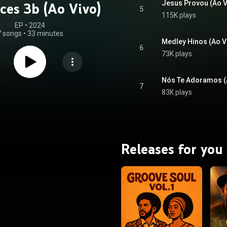
Jesus Provou (Ao V
ces 3b (Ao Vivo)
5
115K plays
EP
 • 
2024
7 songs
•
33 minutes
Medley Hinos (Ao V
6
73K plays
Nós Te Adoramos (
7
83K plays
Releases for you