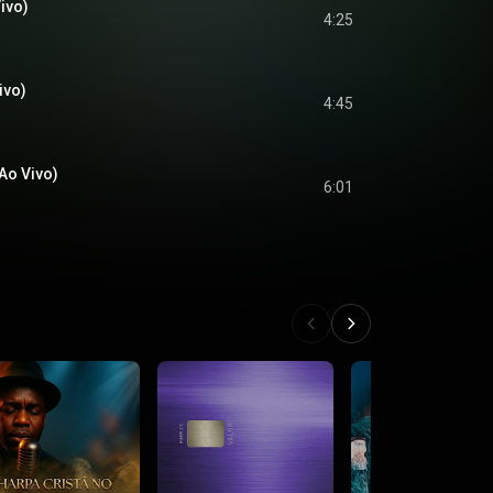
ivo)
4:25
ivo)
4:45
Ao Vivo)
6:01