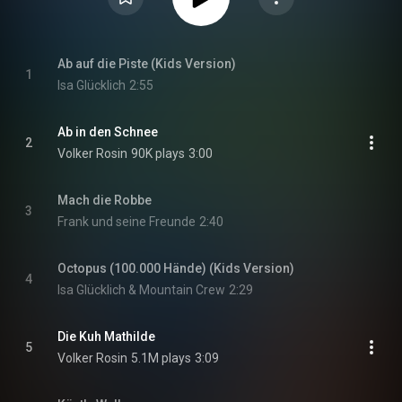
Ab auf die Piste (Kids Version)
1
Isa Glücklich
2:55
Ab in den Schnee
2
Volker Rosin
90K plays
3:00
Mach die Robbe
3
Frank und seine Freunde
2:40
Octopus (100.000 Hände) (Kids Version)
4
Isa Glücklich & Mountain Crew
2:29
Die Kuh Mathilde
5
Volker Rosin
5.1M plays
3:09