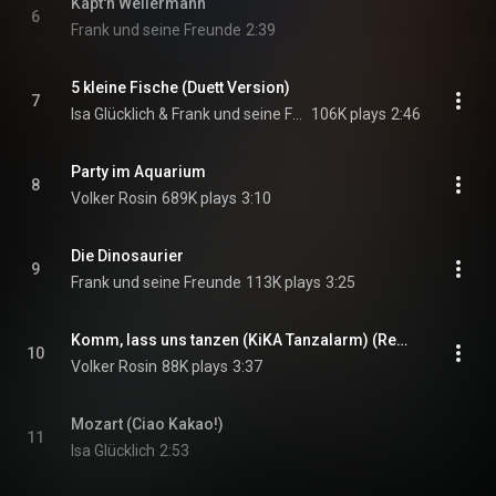
Käpt'n Wellermann
6
Frank und seine Freunde
2:39
5 kleine Fische (Duett Version)
7
Isa Glücklich & Frank und seine Freunde
106K plays
2:46
Party im Aquarium
8
Volker Rosin
689K plays
3:10
Die Dinosaurier
9
Frank und seine Freunde
113K plays
3:25
Komm, lass uns tanzen (KiKA Tanzalarm) (Remix)
10
Volker Rosin
88K plays
3:37
Mozart (Ciao Kakao!)
11
Isa Glücklich
2:53