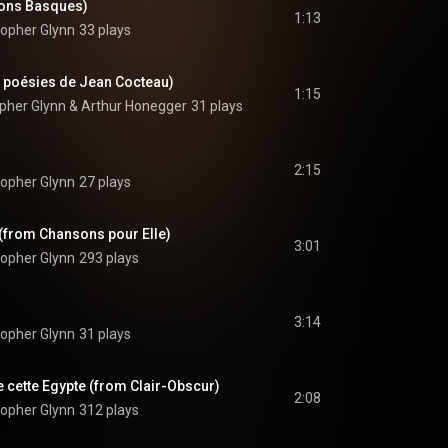
sons Basques)
1:13
topher Glynn
33 plays
x poésies de Jean Cocteau)
1:15
opher Glynn
 & 
Arthur Honegger
31 plays
2:15
topher Glynn
27 plays
(from Chansons pour Elle)
3:01
topher Glynn
293 plays
3:14
topher Glynn
31 plays
e cette Egypte (from Clair-Obscur)
2:08
topher Glynn
312 plays