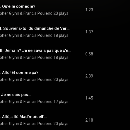
. Qu'elle comédie?
1:23
opher Glynn
 & 
Francis Poulenc
20 plays
La Voix Humaine: VII. Souviens-toi du dimanche de Versailles
1:37
opher Glynn
 & 
Francis Poulenc
18 plays
La Voix Humaine: VIII. Demain? Je ne savais pas que c'était si rapide
0:58
opher Glynn
 & 
Francis Poulenc
18 plays
. Allô! Et comme ça?
2:39
opher Glynn
 & 
Francis Poulenc
20 plays
 Je ne sais pas…
1:45
opher Glynn
 & 
Francis Poulenc
17 plays
. Allô, allô Mad'moisell'…
2:18
opher Glynn
 & 
Francis Poulenc
20 plays