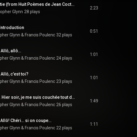
Hommage à Erik Satie (from Huit Poèmes de Jean Cocteau)
2:23
topher Glynn
28 plays
 Introduction
0:51
opher Glynn
 & 
Francis Poulenc
32 plays
 Allô, allô…
1:01
opher Glynn
 & 
Francis Poulenc
24 plays
Allô, c'est toi?
1:01
opher Glynn
 & 
Francis Poulenc
23 plays
La Voix Humaine: IV. Hier soir, je me suis couchée tout de suite
1:49
opher Glynn
 & 
Francis Poulenc
26 plays
 Allô! Chéri… si on coupe…
1:11
opher Glynn
 & 
Francis Poulenc
22 plays