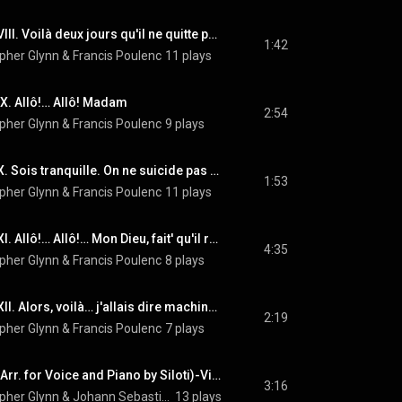
La Voix Humaine: XVIII. Voilà deux jours qu'il ne quitte pas l'antichambre
1:42
opher Glynn
 & 
Francis Poulenc
11 plays
X. Allô!… Allô! Madam
2:54
opher Glynn
 & 
Francis Poulenc
9 plays
La Voix Humaine: XX. Sois tranquille. On ne suicide pas deux fois.
1:53
opher Glynn
 & 
Francis Poulenc
11 plays
La Voix Humaine: XXI. Allô!… Allô!… Mon Dieu, fait' qu'il redemande…
4:35
opher Glynn
 & 
Francis Poulenc
8 plays
La Voix Humaine: XXII. Alors, voilà… j'allais dire machinalement
2:19
opher Glynn
 & 
Francis Poulenc
7 plays
Prelude in B Minor (Arr. for Voice and Piano by Siloti)-Visite (extract: from Discours du grand sommeil)
3:16
opher Glynn
 & 
Johann Sebastian Bach
13 plays