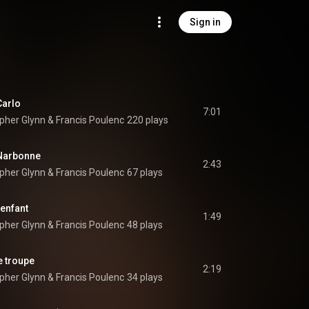
Sign in
Carlo
7:01
opher Glynn
 & 
Francis Poulenc
220 plays
 Narbonne
2:43
opher Glynn
 & 
Francis Poulenc
67 plays
enfant
1:49
opher Glynn
 & 
Francis Poulenc
48 plays
e troupe
2:19
opher Glynn
 & 
Francis Poulenc
34 plays