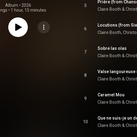
Prière (from Chan
Album
 • 
2026
5
Claire Booth
 & 
Chris
ongs
•
1 hour, 15 minutes
Locutions (from Si
6
Claire Booth
, 
Christ
Sobre las olas
7
Claire Booth
 & 
Chris
Valse langoureuse 
8
Claire Booth
 & 
Chris
Caramel Mou
9
Claire Booth
 & 
Chris
Que ne suis-je un d
10
Claire Booth
 & 
Chris