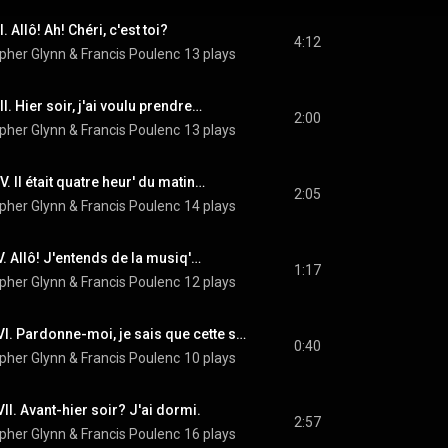
 Allô! Ah! Chéri, c'est toi?
4:12
opher Glynn
 & 
Francis Poulenc
13 plays
I. Hier soir, j'ai voulu prendre…
2:00
opher Glynn
 & 
Francis Poulenc
13 plays
. Il était quatre heur' du matin…
2:05
opher Glynn
 & 
Francis Poulenc
14 plays
. Allô! J'entends de la musiq'…
1:17
opher Glynn
 & 
Francis Poulenc
12 plays
La Voix Humaine: XVI. Pardonne-moi, je sais que cette scène est intolérable
0:40
opher Glynn
 & 
Francis Poulenc
10 plays
II. Avant-hier soir? J'ai dormi.
2:57
opher Glynn
 & 
Francis Poulenc
16 plays