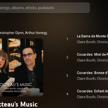
ristopher Glynn
, 
Arthur Honegger
 & 
Francis Poulenc
La Dame de Monte 
1
Claire Booth
, 
Christ
Cocardes: Miel de
2
Claire Booth
, 
Christ
Cocardes: Bonne d'
3
Claire Booth
, 
Christ
Cocardes: Enfant d
4
Claire Booth
, 
Christ
cteau's Music