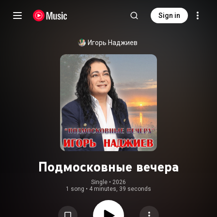
Sign in
Игорь Наджиев
Подмосковные вечера
Single
 • 
2026
1 song
•
4 minutes, 39 seconds