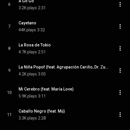
A Go Go
6
3.2K plays
2:31
Cayetano
7
44K plays
3:32
La Rosa de Tokio
8
4.7K plays
2:51
La Niña Popof (feat. Agrupación Cariño, Dr. Zupreeme & Sotomayor)
9
4.2K plays
3:05
Mi Cerebro (feat. María Love)
10
5.9K plays
3:11
Caballo Negro (feat. Mü)
11
3.3K plays
2:28