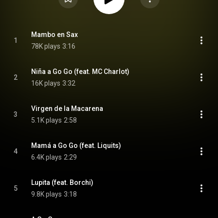
Mambo en Sax
1
78K plays
3:16
Niña a Go Go (feat. MC Charlot)
2
16K plays
3:32
Virgen de la Macarena
3
5.1K plays
2:58
Mamá a Go Go (feat. Liquits)
4
6.4K plays
2:29
Lupita (feat. Borchi)
5
9.8K plays
3:18