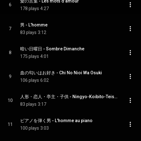
愛の言葉 - Les mots d'amour
6
178 plays
4:27
男 - L'homme
7
83 plays
3:12
暗い日曜日 - Sombre Dimanche
8
175 plays
4:01
血の匂いはお好き - Chi No Nioi Wa Osuki
9
106 plays
6:02
人形・恋人・亭主・子供 - Ningyo-Koibito-Teishu-Kodomo
10
83 plays
3:17
ピアノを弾く男 - L'homme au piano
11
100 plays
3:03