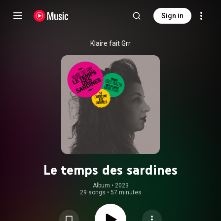
Sign in
Klaire fait Grr
Le temps des sardines
Album
 • 
2023
29 songs
•
57 minutes