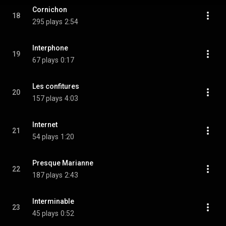
Cornichon
18
295 plays
2:54
Interphone
19
67 plays
0:17
Les confitures
20
157 plays
4:03
Internet
21
54 plays
1:20
Presque Marianne
22
187 plays
2:43
Interminable
23
45 plays
0:52