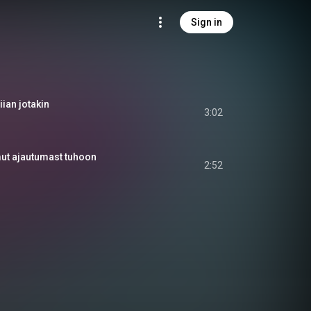
Sign in
 liian jotakin
3:02
mut ajautumast tuhoon
2:52