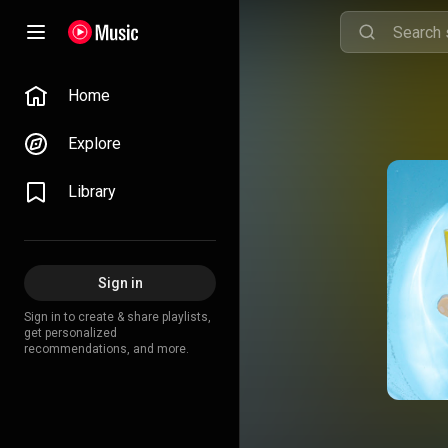
Home
Explore
Library
Sign in
Sign in to create & share playlists,
get personalized
recommendations, and more.