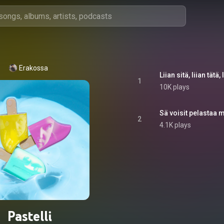
Erakossa
Liian sitä, liian tätä,
1
10K plays
Sä voisit pelastaa 
2
4.1K plays
Pastelli