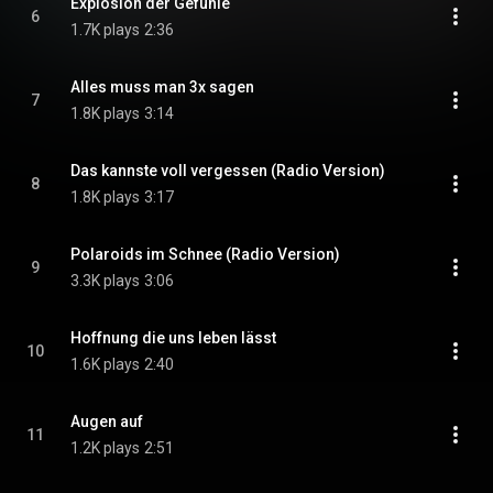
Explosion der Gefühle
6
1.7K plays
2:36
Alles muss man 3x sagen
7
1.8K plays
3:14
Das kannste voll vergessen (Radio Version)
8
1.8K plays
3:17
Polaroids im Schnee (Radio Version)
9
3.3K plays
3:06
Hoffnung die uns leben lässt
10
1.6K plays
2:40
Augen auf
11
1.2K plays
2:51