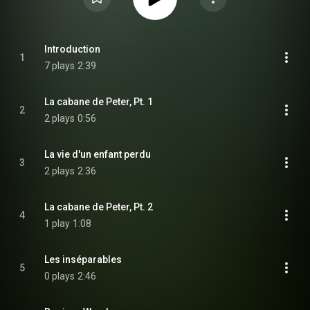
Introduction
1
7 plays
2:39
La cabane de Peter, Pt. 1
2
2 plays
0:56
La vie d'un enfant perdu
3
2 plays
2:36
La cabane de Peter, Pt. 2
4
1 play
1:08
Les inséparables
5
0 plays
2:46