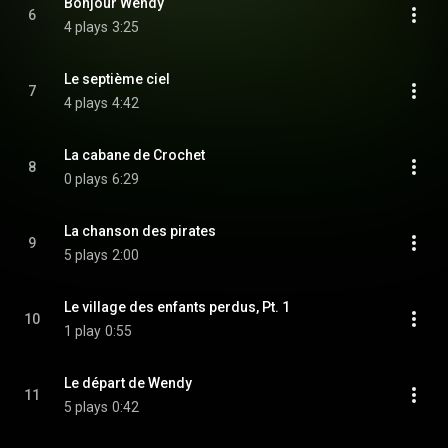
Bonjour Wendy
6
4 plays
3:25
Le septième ciel
7
4 plays
4:42
La cabane de Crochet
8
0 plays
6:29
La chanson des pirates
9
5 plays
2:00
Le village des enfants perdus, Pt. 1
10
1 play
0:55
Le départ de Wendy
11
5 plays
0:42