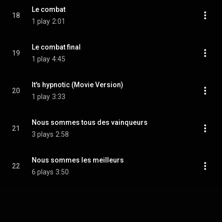
Le combat
18
1 play
2:01
Le combat final
19
1 play
4:45
It's hypnotic (Movie Version)
20
1 play
3:33
Nous sommes tous des vainqueurs
21
3 plays
2:58
Nous sommes les meilleurs
22
6 plays
3:50