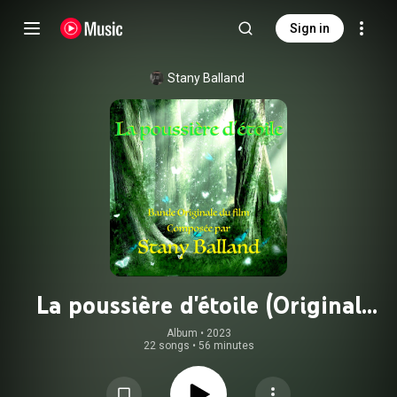
Sign in
Stany Balland
La poussière d'étoile (Original
Score)
Album
 • 
2023
22 songs
•
56 minutes